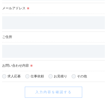
当店では、個人情報の漏洩等がなされないよう、適切に安全管
理対策を実施します。
メールアドレス
※
＜個人情報を与えなかった場合に生じる結果＞
必要な情報を頂けない場合は、それに対応した当店のサービス
をご提供できない場合がございますので
予めご了承ください。
ご住所
＜個人情報の開示･訂正・削除･利用停止の手続について＞
当店では、お客様の個人情報の開示･訂正･削除・利用停止の手
続を定めさせて頂いております。
ご本人である事を確認のうえ、対応させて頂きます。
お問い合わせ内容
※
個人情報の開示･訂正･削除・利用停止の具体的手続きにつきま
しては、お電話でお問合せ下さい。
求人応募
仕事依頼
お見積り
その他