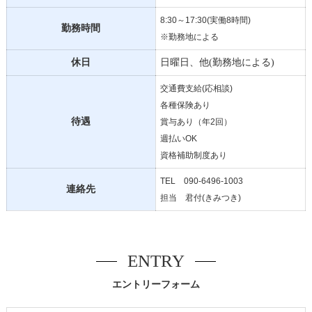
8:30～17:30(実働8時間)
勤務時間
※勤務地による
休日
日曜日、他(勤務地による)
交通費支給(応相談)
各種保険あり
待遇
賞与あり（年2回）
週払いOK
資格補助制度あり
TEL
090-6496-1003
連絡先
担当 君付(きみつき)
ENTRY
エントリーフォーム