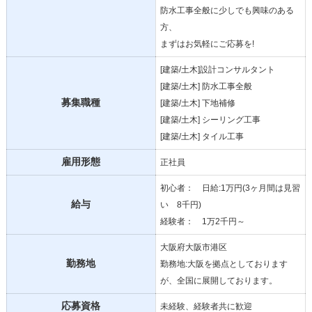
防水工事全般に少しでも興味のある
方、
まずはお気軽にご応募を!
[建築/土木]設計コンサルタント
[建築/土木] 防水工事全般
募集職種
[建築/土木] 下地補修
[建築/土木] シーリング工事
[建築/土木] タイル工事
雇用形態
正社員
初心者： 日給:1万円(3ヶ月間は見習
給与
い 8千円)
経験者： 1万2千円～
大阪府大阪市港区
勤務地
勤務地:大阪を拠点としております
が、全国に展開しております。
応募資格
未経験、経験者共に歓迎