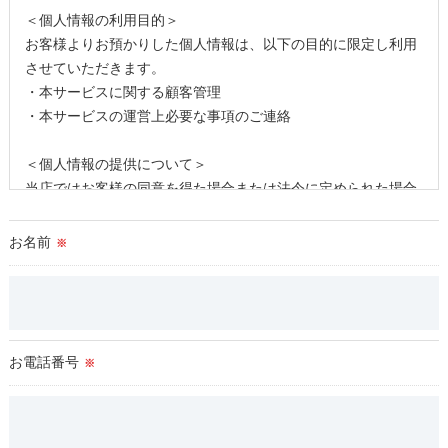
＜個人情報の利用目的＞
お客様よりお預かりした個人情報は、以下の目的に限定し利用
させていただきます。
・本サービスに関する顧客管理
・本サービスの運営上必要な事項のご連絡
＜個人情報の提供について＞
当店ではお客様の同意を得た場合または法令に定められた場合
を除き、
取得した個人情報を第三者に提供することはいたしません。
お名前
※
＜個人情報の委託について＞
当店では、利用目的の達成に必要な範囲において、個人情報を
外部に委託する場合があります。
これらの委託先に対しては個人情報保護契約等の措置をとり、
お電話番号
※
適切な監督を行います。
＜個人情報の安全管理＞